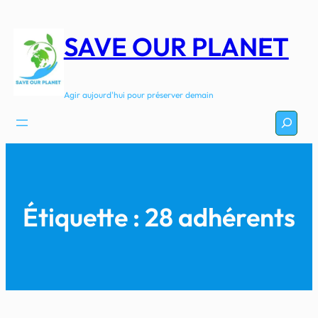
Aller
au
SAVE OUR PLANET
contenu
Agir aujourd'hui pour préserver demain
Recherc
Étiquette :
28 adhérents