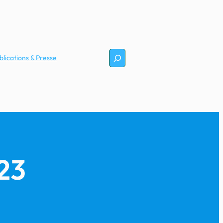
Rechercher
blications & Presse
23