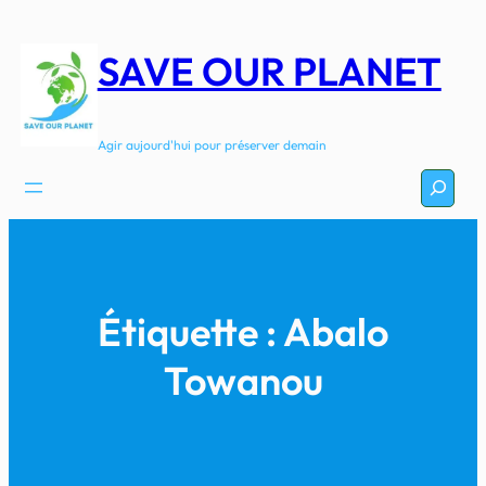
Aller
au
SAVE OUR PLANET
contenu
Agir aujourd'hui pour préserver demain
Recherc
Étiquette :
Abalo
Towanou