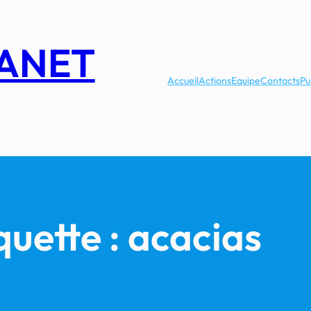
LANET
Accueil
Actions
Equipe
Contacts
Pu
quette :
acacias