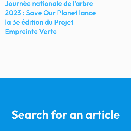
Journée nationale de l’arbre
2023 : Save Our Planet lance
la 3e édition du Projet
Empreinte Verte
Search for an article