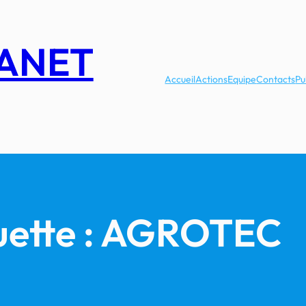
LANET
Accueil
Actions
Equipe
Contacts
Pu
uette :
AGROTEC