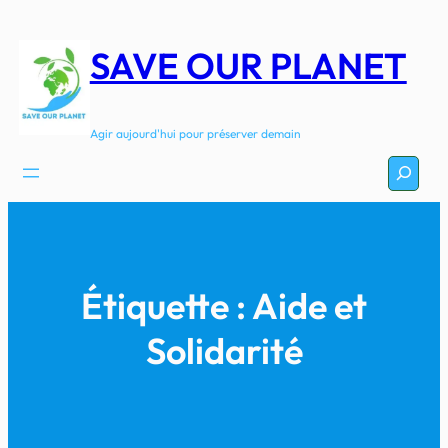
Aller
au
SAVE OUR PLANET
contenu
Agir aujourd'hui pour préserver demain
Recherc
Étiquette :
Aide et
Solidarité