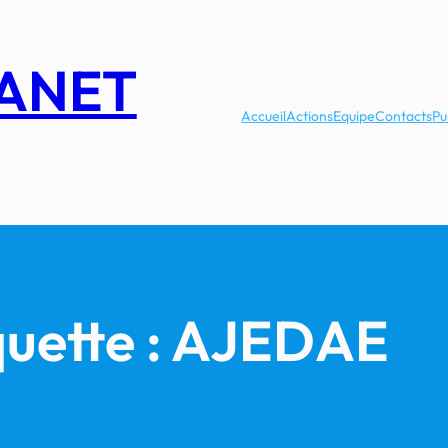
LANET
Accueil
Actions
Equipe
Contacts
Pu
quette :
AJEDAE