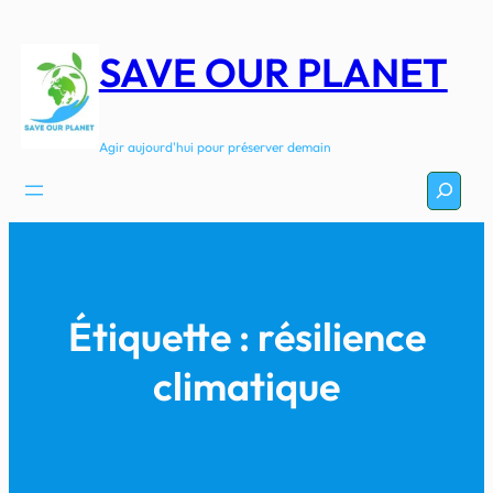
Aller
au
SAVE OUR PLANET
contenu
Agir aujourd'hui pour préserver demain
Recherc
Étiquette :
résilience
climatique