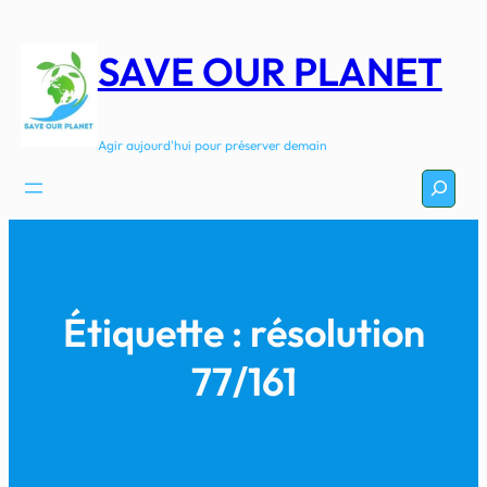
Aller
au
SAVE OUR PLANET
contenu
Agir aujourd'hui pour préserver demain
Recherc
Étiquette :
résolution
77/161