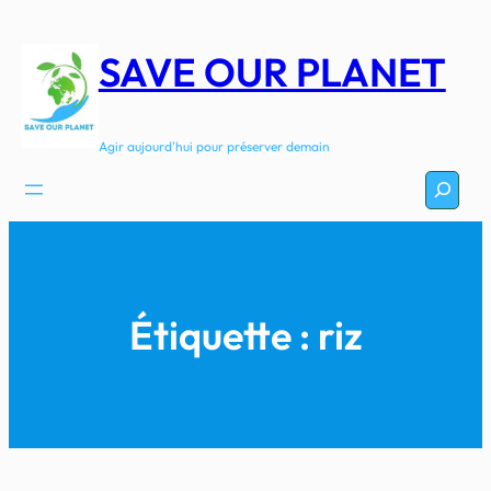
Aller
au
SAVE OUR PLANET
contenu
Agir aujourd'hui pour préserver demain
Recherc
Étiquette :
riz