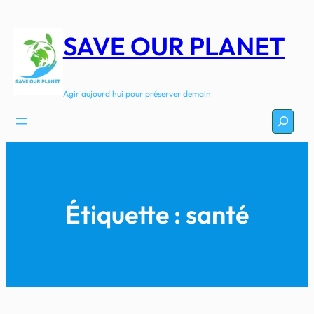
Aller
au
SAVE OUR PLANET
contenu
Agir aujourd'hui pour préserver demain
Recherc
Étiquette :
santé