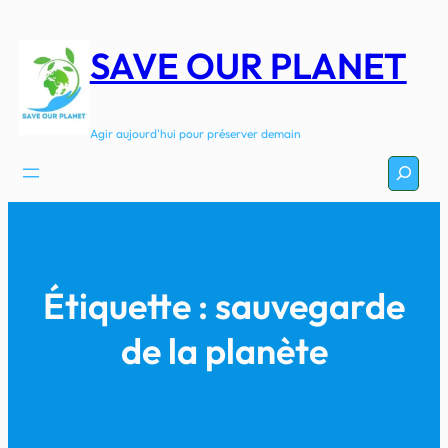
Aller
au
SAVE OUR PLANET
contenu
Agir aujourd'hui pour préserver demain
Recherc
Étiquette :
sauvegarde
de la planète