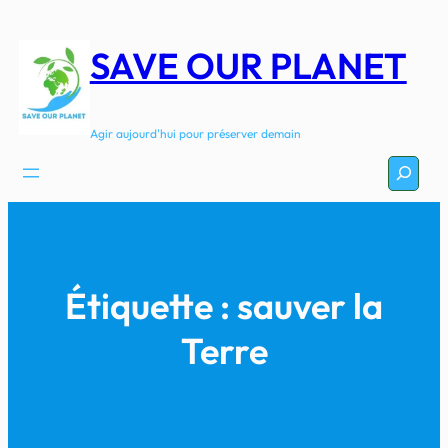
Aller
au
SAVE OUR PLANET
contenu
Agir aujourd'hui pour préserver demain
Recherc
Étiquette :
sauver la
Terre