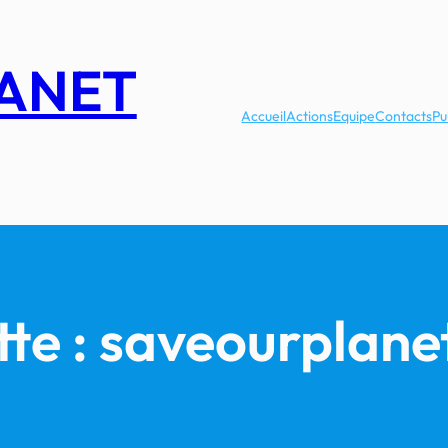
LANET
Accueil
Actions
Equipe
Contacts
Pu
tte :
saveourplane