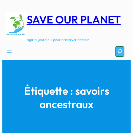
Aller
au
SAVE OUR PLANET
contenu
Agir aujourd'hui pour préserver demain
Recherc
Étiquette :
savoirs
ancestraux