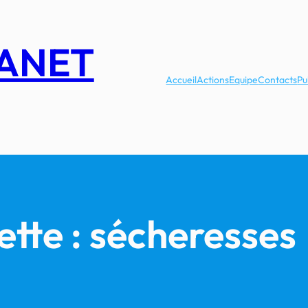
LANET
Accueil
Actions
Equipe
Contacts
Pu
ette :
sécheresses