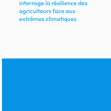
interroge la résilience des
agriculteurs face aux
extrêmes climatiques