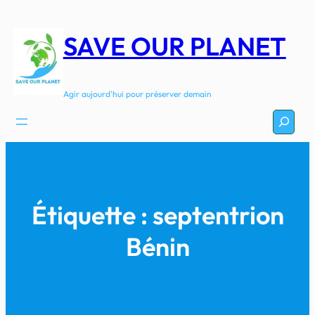
Aller
au
SAVE OUR PLANET
contenu
Agir aujourd'hui pour préserver demain
Recherc
Étiquette :
septentrion
Bénin