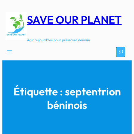
Aller
au
SAVE OUR PLANET
contenu
Agir aujourd'hui pour préserver demain
Recherc
Étiquette :
septentrion
béninois