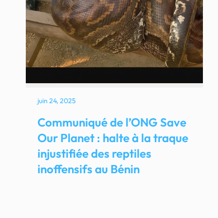
juin 24, 2025
Communiqué de l’ONG Save
Our Planet : halte à la traque
injustifiée des reptiles
inoffensifs au Bénin