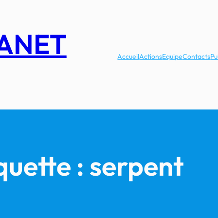
LANET
Accueil
Actions
Equipe
Contacts
Pu
quette :
serpent