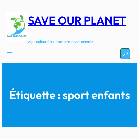
Aller
au
SAVE OUR PLANET
contenu
Agir aujourd'hui pour préserver demain
Recherc
Étiquette :
sport enfants