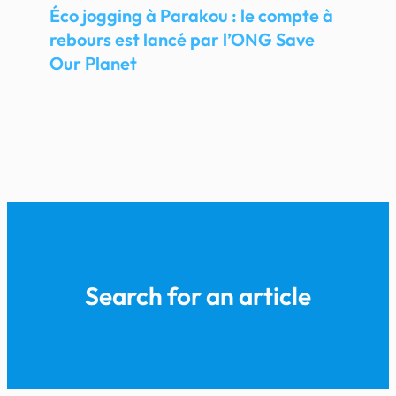
Éco jogging à Parakou : le compte à
rebours est lancé par l’ONG Save
Our Planet
Search for an article