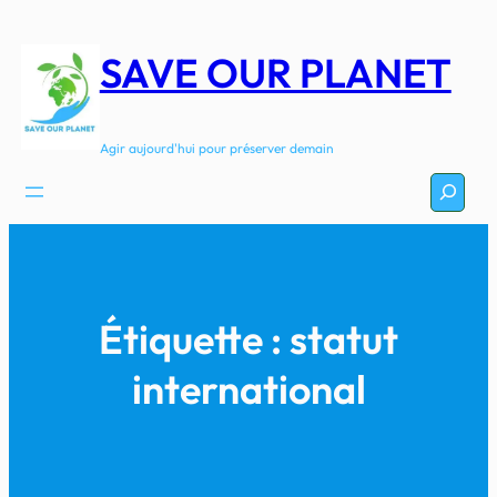
Aller
au
SAVE OUR PLANET
contenu
Agir aujourd'hui pour préserver demain
Recherc
Étiquette :
statut
international