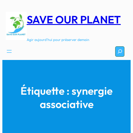
Aller
au
SAVE OUR PLANET
contenu
Agir aujourd'hui pour préserver demain
Recherc
Étiquette :
synergie
associative