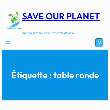
Aller
au
SAVE OUR PLANET
contenu
Agir aujourd'hui pour préserver demain
Recherc
Étiquette :
table ronde