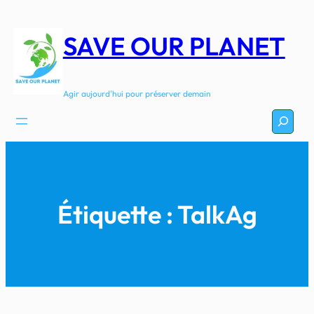
Aller
au
SAVE OUR PLANET
contenu
Agir aujourd'hui pour préserver demain
Recherc
Étiquette :
TalkAg