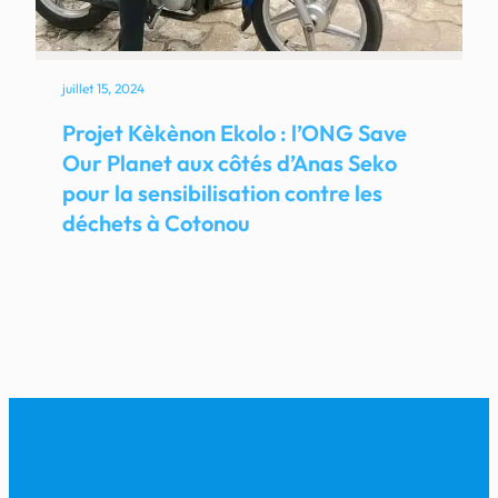
juillet 15, 2024
Projet Kèkènon Ekolo : l’ONG Save
Our Planet aux côtés d’Anas Seko
pour la sensibilisation contre les
déchets à Cotonou