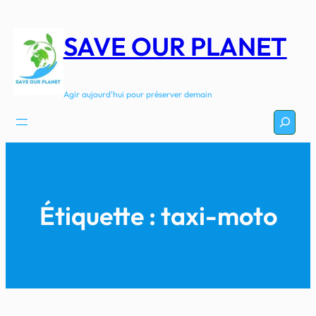
Aller
au
SAVE OUR PLANET
contenu
Agir aujourd'hui pour préserver demain
Recherc
Étiquette :
taxi-moto