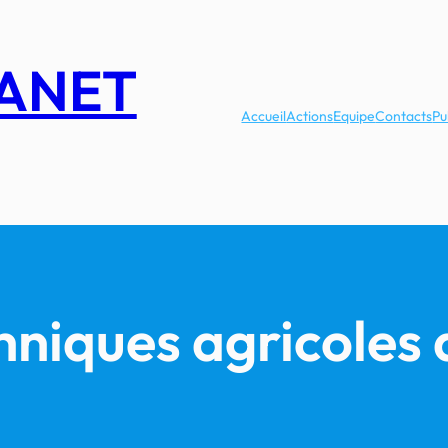
LANET
Accueil
Actions
Equipe
Contacts
Pu
hniques agricoles 