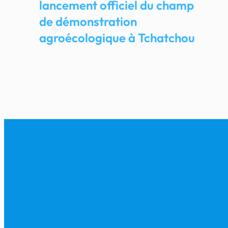
lancement officiel du champ
de démonstration
agroécologique à Tchatchou