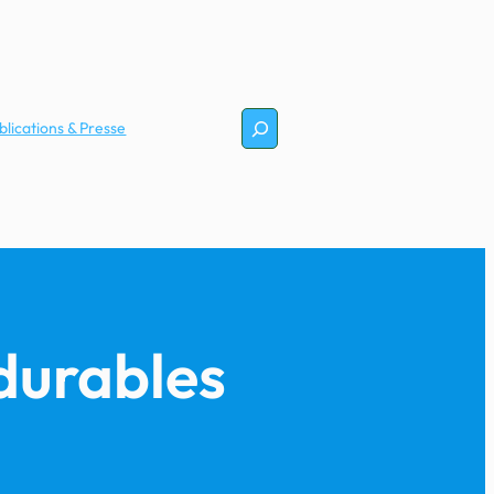
Rechercher
blications & Presse
durables