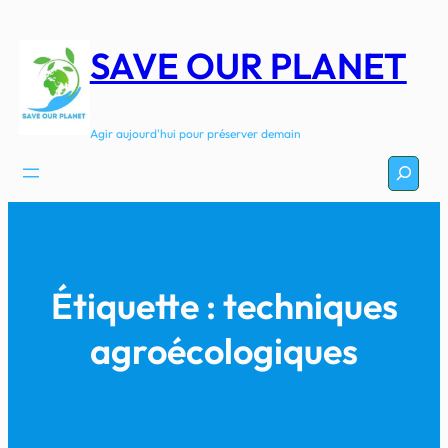
Aller
au
SAVE OUR PLANET
contenu
Agir aujourd'hui pour préserver demain
Recherc
Étiquette :
techniques
agroécologiques