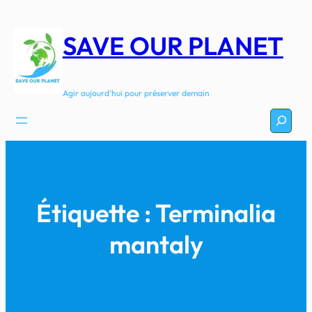
Aller
au
SAVE OUR PLANET
contenu
Agir aujourd'hui pour préserver demain
Recherc
Étiquette :
Terminalia
mantaly