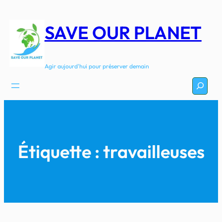
Aller
au
SAVE OUR PLANET
contenu
Agir aujourd'hui pour préserver demain
Recherc
Étiquette :
travailleuses