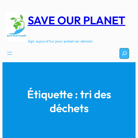
Aller
au
SAVE OUR PLANET
contenu
Agir aujourd'hui pour préserver demain
Recherc
Étiquette :
tri des
déchets