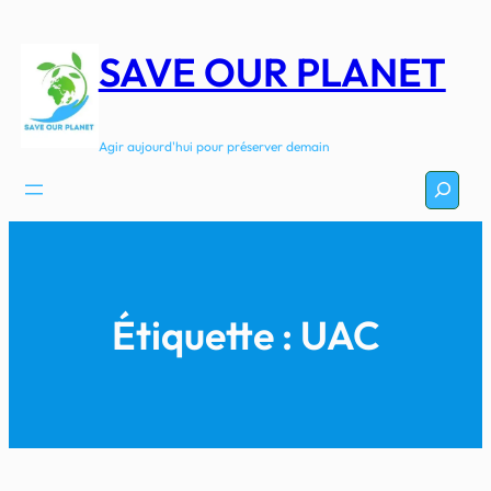
Aller
au
SAVE OUR PLANET
contenu
Agir aujourd'hui pour préserver demain
Recherc
Étiquette :
UAC