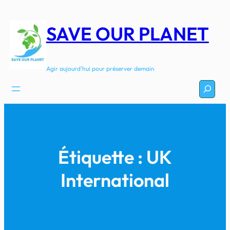
Aller
au
SAVE OUR PLANET
contenu
Agir aujourd'hui pour préserver demain
Recherc
Étiquette :
UK
International