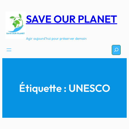
Aller
au
SAVE OUR PLANET
contenu
Agir aujourd'hui pour préserver demain
Recherc
Étiquette :
UNESCO