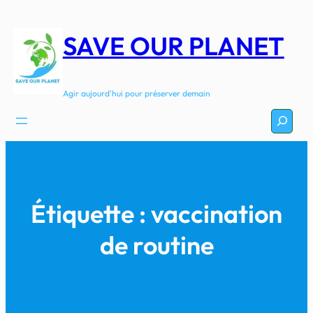
Aller
au
SAVE OUR PLANET
contenu
Agir aujourd'hui pour préserver demain
Recherc
Étiquette :
vaccination
de routine