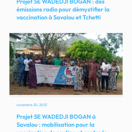
Projet SE WADEDJI BOGAN : des
émissions radio pour démystifier la
vaccination à Savalou et Tchetti
novembre 20, 2023
Projet SE WADEDJI BOGAN à
Savalou : mobilisation pour la