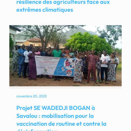
résilience des agriculteurs face aux
extrêmes climatiques
novembre 20, 2023
Projet SE WADEDJI BOGAN à
Savalou : mobilisation pour la
vaccination de routine et contre la