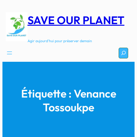
Aller
au
SAVE OUR PLANET
contenu
Agir aujourd'hui pour préserver demain
Recherc
Étiquette :
Venance
Tossoukpe