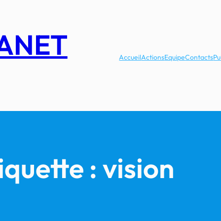
LANET
Accueil
Actions
Equipe
Contacts
Pu
iquette :
vision