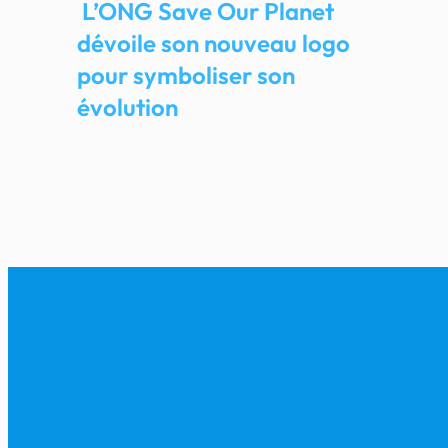
L’ONG Save Our Planet
dévoile son nouveau logo
pour symboliser son
évolution