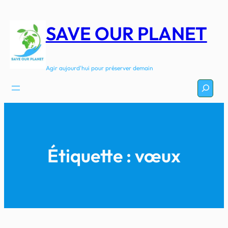
Aller
au
SAVE OUR PLANET
contenu
Agir aujourd'hui pour préserver demain
Recherc
Étiquette :
vœux