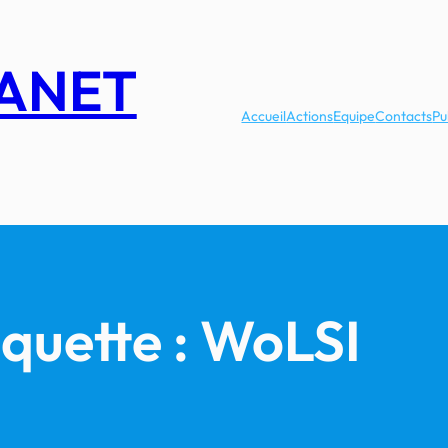
LANET
Accueil
Actions
Equipe
Contacts
Pu
iquette :
WoLSI