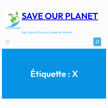
Aller
au
SAVE OUR PLANET
contenu
Agir aujourd'hui pour préserver demain
Recherc
Étiquette :
X