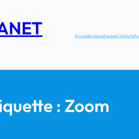
LANET
Accueil
Actions
Equipe
Contacts
Pu
iquette :
Zoom