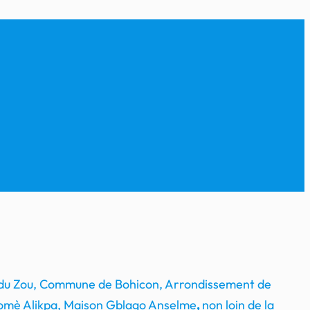
 du Zou, Commune de Bohicon, Arrondissement de
mè Alikpa, Maison Gblago Anselme
,
non loin de la