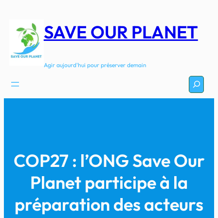
Aller
au
SAVE OUR PLANET
contenu
Agir aujourd'hui pour préserver demain
Recherc
COP27 : l’ONG Save Our
Planet participe à la
préparation des acteurs