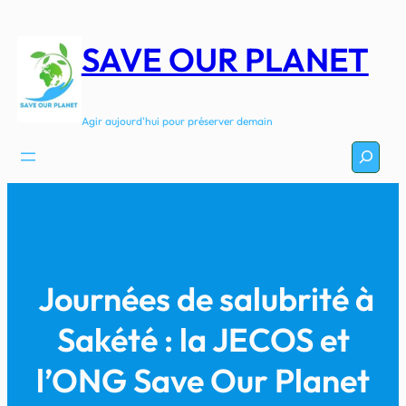
Aller
au
SAVE OUR PLANET
contenu
Agir aujourd'hui pour préserver demain
Recherc
Journées de salubrité à
Sakété : la JECOS et
l’ONG Save Our Planet