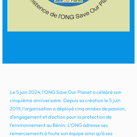
Le 5 juin 2024, l’ONG Save Our Planet a célébré son
cinquième anniversaire. Depuis sa création le 5 juin
2019, l’organisation a déployé cinq années de passion,
d’engagement et d’action pour la protection de
l’environnement au Bénin. L’ONG adresse ses
remerciements à toute son équipe ainsi qu’à ses