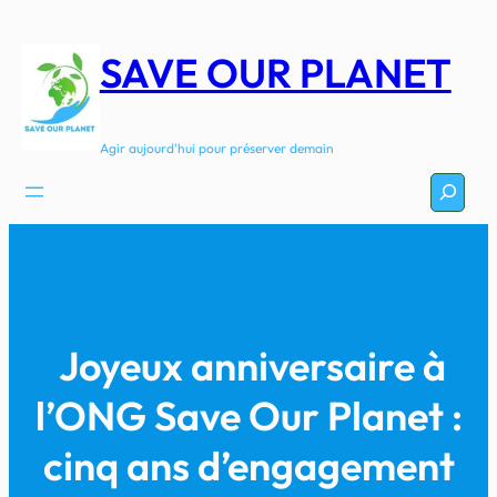
Aller
au
SAVE OUR PLANET
contenu
Agir aujourd'hui pour préserver demain
Recherc
Joyeux anniversaire à
l’ONG Save Our Planet :
cinq ans d’engagement