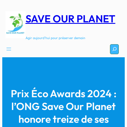
Aller
au
SAVE OUR PLANET
contenu
Agir aujourd'hui pour préserver demain
Recherc
Prix Éco Awards 2024 :
l’ONG Save Our Planet
honore treize de ses