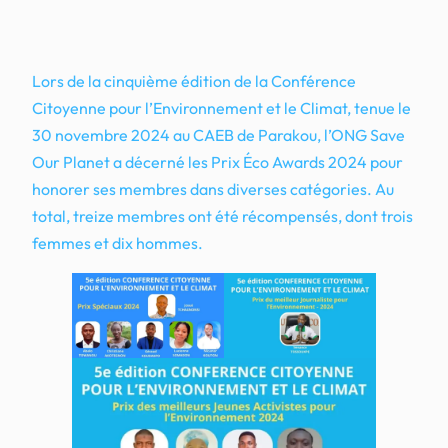
Lors de la cinquième édition de la Conférence
Citoyenne pour l’Environnement et le Climat, tenue le
30 novembre 2024 au CAEB de Parakou, l’ONG Save
Our Planet a décerné les Prix Éco Awards 2024 pour
honorer ses membres dans diverses catégories. Au
total, treize membres ont été récompensés, dont trois
femmes et dix hommes.