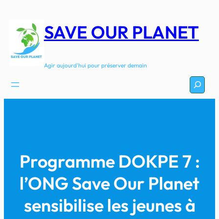
Aller
au
SAVE OUR PLANET
contenu
Agir aujourd'hui pour préserver demain
Recherc
Programme DOKPE 7 :
l’ONG Save Our Planet
sensibilise les jeunes à