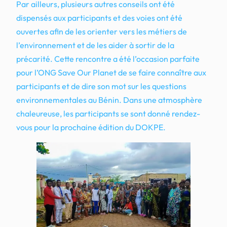
Par ailleurs, plusieurs autres conseils ont été
dispensés aux participants et des voies ont été
ouvertes afin de les orienter vers les métiers de
l’environnement et de les aider à sortir de la
précarité. Cette rencontre a été l’occasion parfaite
pour l’ONG Save Our Planet de se faire connaître aux
participants et de dire son mot sur les questions
environnementales au Bénin. Dans une atmosphère
chaleureuse, les participants se sont donné rendez-
vous pour la prochaine édition du DOKPE.