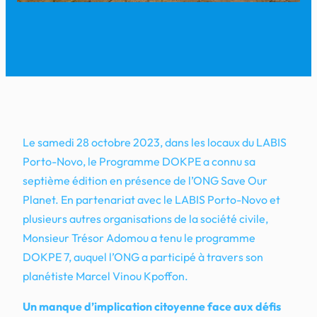
Le samedi 28 octobre 2023, dans les locaux du LABIS
Porto-Novo, le Programme DOKPE a connu sa
septième édition en présence de l’ONG Save Our
Planet. En partenariat avec le LABIS Porto-Novo et
plusieurs autres organisations de la société civile,
Monsieur Trésor Adomou a tenu le programme
DOKPE 7, auquel l’ONG a participé à travers son
planétiste Marcel Vinou Kpoffon.
Un manque d’implication citoyenne face aux défis