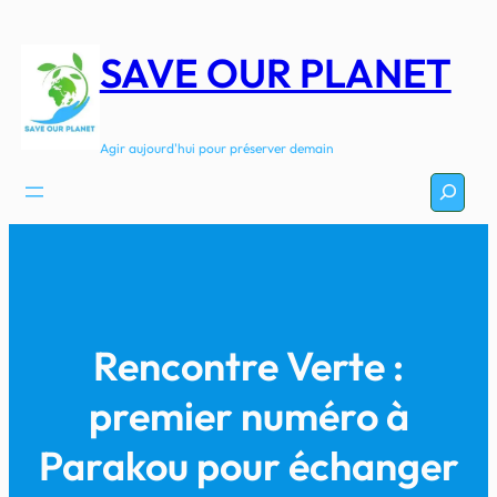
Aller
au
SAVE OUR PLANET
contenu
Agir aujourd'hui pour préserver demain
Recherc
Rencontre Verte :
premier numéro à
Parakou pour échanger