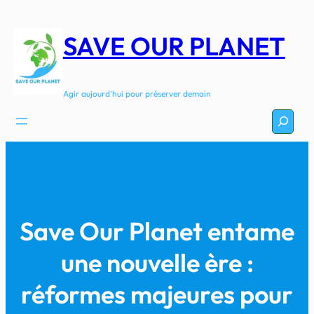
Aller
au
SAVE OUR PLANET
contenu
Agir aujourd'hui pour préserver demain
Recherc
Save Our Planet entame
une nouvelle ère :
réformes majeures pour