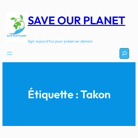
Aller
au
SAVE OUR PLANET
contenu
Agir aujourd'hui pour préserver demain
Recherc
Étiquette :
Takon